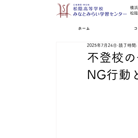
横浜
松陰
ホーム
コ
2025年7月24日
読了時間: 
不登校の
NG行動