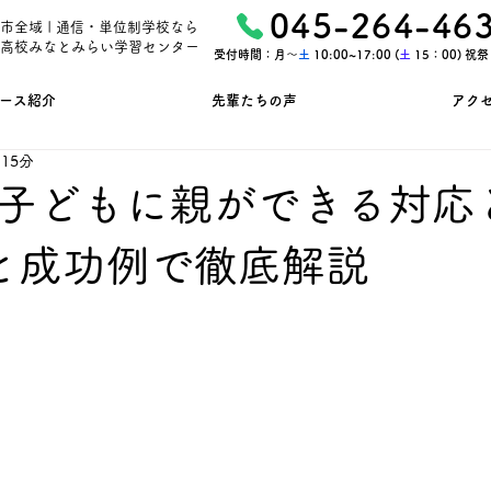
045-264-46
市全域 | 通信・単位制学校なら
高校みなとみらい学習センター
受付時間：月〜
土
10:00~17:00 (
土
15：00) 祝
ース紹介
先輩たちの声
アク
15分
子どもに親ができる対応
と成功例で徹底解説