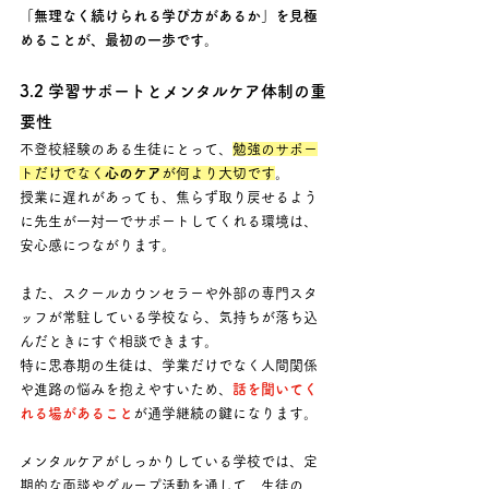
「無理なく続けられる学び方があるか」を見極
めることが、最初の一歩です。
3.2 学習サポートとメンタルケア体制の重
要性
不登校経験のある生徒にとって、
勉強のサポー
トだけでなく
心のケア
が何より大切です
。 
授業に遅れがあっても、焦らず取り戻せるよう
に先生が一対一でサポートしてくれる環境は、
安心感につながります。
また、スクールカウンセラーや外部の専門スタ
ッフが常駐している学校なら、気持ちが落ち込
んだときにすぐ相談できます。 
特に思春期の生徒は、学業だけでなく人間関係
や進路の悩みを抱えやすいため、
話を聞いてく
れる場があること
が通学継続の鍵になります。
メンタルケアがしっかりしている学校では、定
期的な面談やグループ活動を通して、生徒の