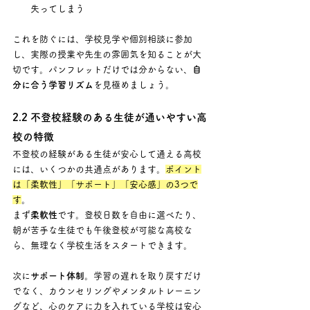
失ってしまう
これを防ぐには、学校見学や個別相談に参加
し、実際の授業や先生の雰囲気を知ることが大
切です。パンフレットだけでは分からない、
自
分に合う学習リズム
を見極めましょう。
2.2 不登校経験のある生徒が通いやすい高
校の特徴
不登校の経験がある生徒が安心して通える高校
には、いくつかの共通点があります。
ポイント
は「柔軟性」「サポート」「安心感」の3つで
す
。
まず
柔軟性
です。登校日数を自由に選べたり、
朝が苦手な生徒でも午後登校が可能な高校な
ら、無理なく学校生活をスタートできます。
次に
サポート体制
。学習の遅れを取り戻すだけ
でなく、カウンセリングやメンタルトレーニン
グなど、心のケアに力を入れている学校は安心