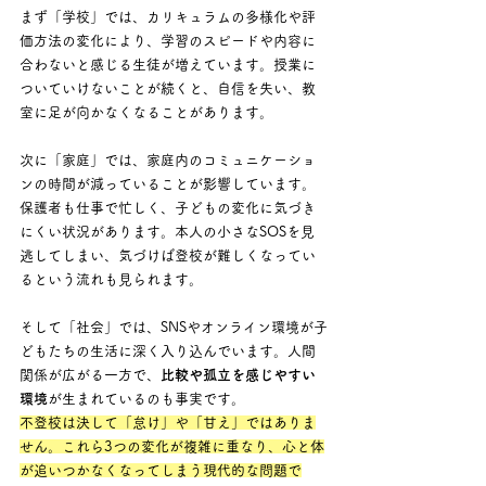
まず「学校」では、カリキュラムの多様化や評
価方法の変化により、学習のスピードや内容に
合わないと感じる生徒が増えています。授業に
ついていけないことが続くと、自信を失い、教
室に足が向かなくなることがあります。
次に「家庭」では、家庭内のコミュニケーショ
ンの時間が減っていることが影響しています。
保護者も仕事で忙しく、子どもの変化に気づき
にくい状況があります。本人の小さなSOSを見
逃してしまい、気づけば登校が難しくなってい
るという流れも見られます。
そして「社会」では、SNSやオンライン環境が子
どもたちの生活に深く入り込んでいます。人間
関係が広がる一方で、
比較や孤立を感じやすい
環境
が生まれているのも事実です。
不登校は決して「怠け」や「甘え」ではありま
せん。これら3つの変化が複雑に重なり、心と体
が追いつかなくなってしまう現代的な問題で