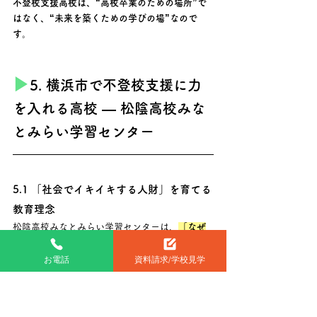
不登校支援高校は、“高校卒業のための場所”で
はなく、“未来を築くための学びの場”なので
す。
▶︎
5. 横浜市で不登校支援に力
を入れる高校 ― 松陰高校みな
とみらい学習センター
5.1 「社会でイキイキする人財」を育てる
教育理念
松陰高校みなとみらい学習センターは、
「なぜ
学ぶのか？」を根本から問い直し、社会でイキ
イキと活躍できる人財を育てる
ことを教育理念
お電話
資料請求/学校見学
としています。 
「学ぶこと」と「社会で生きること」をつな
げ、生徒一人ひとりが“学びの意味”を自分の言葉