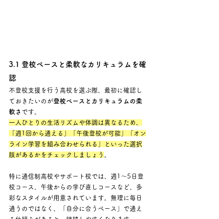
3.1 登校ペースと柔軟なカリキュラムを確
認
不登校支援を行う高校を選ぶ際、最初に確認し
ておきたいのが
登校ペースとカリキュラムの柔
軟さ
です。 
一人ひとりの生活リズムや体調は異なるため、
「週1回から通える」「午後登校が可能」「オン
ライン学習を組み合わせられる」といった選択
肢があるかをチェックしましょう
。
特に通信制高校やサポート校では、週1〜5日登
校コース、午後からの学び直しコースなど、多
彩なスタイルが用意されています。無理に毎日
通うのではなく、「自分に合うペース」で通え