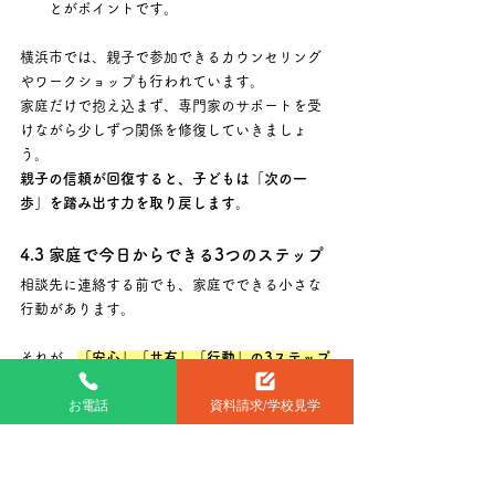
とがポイントです。
横浜市では、親子で参加できるカウンセリング
やワークショップも行われています。 
家庭だけで抱え込まず、専門家のサポートを受
けながら少しずつ関係を修復していきましょ
う。
親子の信頼が回復すると、子どもは「次の一
歩」を踏み出す力を取り戻します。
4.3 家庭で今日からできる3つのステップ
相談先に連絡する前でも、家庭でできる小さな
行動があります。 
それが、
「安心」「共有」「行動」の3ステップ
です。
お電話
資料請求/学校見学
安心をつくる
まず、家が「安心できる場所」であること
を伝えましょう。 　