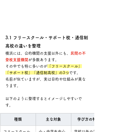
3.1 フリースクール・サポート校・通信制
高校の違いを整理
横浜には、公的機関の支援以外にも
、
民間の不
登校支援機関
が多数あります。
その中でも特に多いのが
「フリースクール」
「サポート校」「通信制高校」の3つ
です。
名前が似ていますが、実は目的や仕組みが異な
ります。
以下のように整理するとイメージしやすいで
す。
種類
主な対象
学び方の特徴
フリースクール
小・中学生中心
学校以外の学び